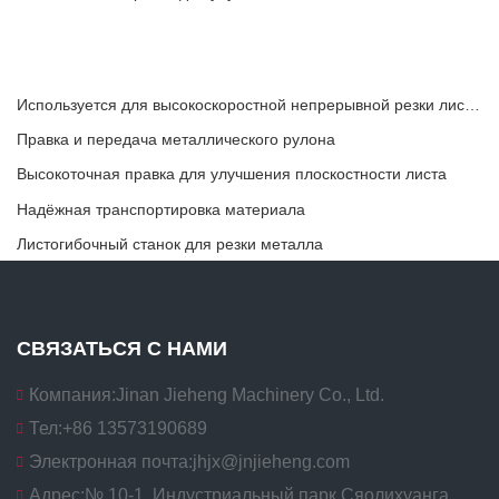
Используется для высокоскоростной непрерывной резки листового или полосового материала.
Правка и передача металлического рулона
Высокоточная правка для улучшения плоскостности листа
Надёжная транспортировка материала
Листогибочный станок для резки металла
СВЯЗАТЬСЯ С НАМИ
Компания:
Jinan Jieheng Machinery Co., Ltd.
Тел:
+86 13573190689
Электронная почта:
jhjx@jnjieheng.com
Адрес:
№ 10-1, Индустриальный парк Сяолихуанга,