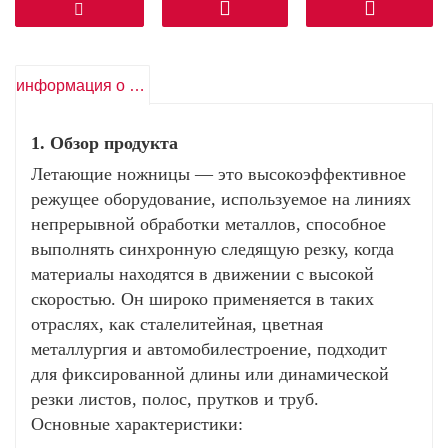
долговременную стабильную точность.
Гладкая режущая кромка: специальная
конструкция лезвия гарантирует рез без
заусенцев, сокращая необходимость вторичной
информация о продукте
обработки.
1. Обзор продукта
Высокая эффективность при высокой скорости
работы
Летающие ножницы — это высокоэффективное
режущее оборудование, используемое на линиях
Сверхскоростная резка: максимальная скорость
непрерывной обработки металлов, способное
до 300 м/мин (в зависимости от материала)
выполнять синхронную следящую резку, когда
Непрерывная работа: поддерживает
материалы находятся в движении с высокой
непрерывное производство 24/7 с частотой
скоростью. Он широко применяется в таких
отказов <0,5%.
отраслях, как сталелитейная, цветная
Быстрая смена матрицы: модульная конструкция
металлургия и автомобилестроение, подходит
позволяет заменить лезвие менее чем за 15
для фиксированной длины или динамической
минут.
резки листов, полос, прутков и труб.
Основные характеристики:
Интеллектуальная система управления