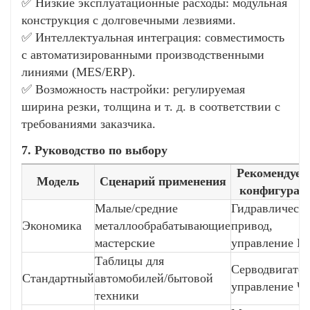
✅ Низкие эксплуатационные расходы: модульная
конструкция с долговечными лезвиями.
✅ Интеллектуальная интеграция: совместимость
с автоматизированными производственными
линиями (MES/ERP).
✅ Возможность настройки: регулируемая
ширина резки, толщина и т. д. в соответствии с
требованиями заказчика.
7. Руководство по выбору
Рекомендуем
Модель
Сценарий применения
конфигурац
Малые/средние
Гидравлическ
Экономика
металлообрабатывающие
привод,
мастерские
управление П
Таблицы для
Серводвигател
Стандартный
автомобилей/бытовой
управление Ч
техники