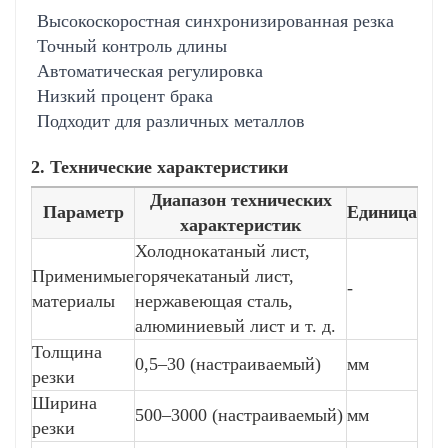
Высокоскоростная синхронизированная резка
Оптимизация с использованием искусственного
Точный контроль длины
интеллекта: самоадаптивное изучение свойств
Автоматическая регулировка
материала для автоматической оптимизации
Низкий процент брака
параметров резки.
Подходит для различных металлов
Удаленный мониторинг: подключение к
Интернету вещей для отслеживания состояния
2. Технические характеристики
оборудования в режиме реального времени.
Диапазон технических
Прослеживаемость данных: полная регистрация
Параметр
Единица
характеристик
производственных данных с интеграцией
Холоднокатаный лист,
систем MES/ERP.
Применимые
горячекатаный лист,
-
материалы
нержавеющая сталь,
Надежная и долговечная конструкция
алюминиевый лист и т. д.
Основные компоненты: импортные
Толщина
0,5–30 (настраиваемый)
мм
подшипники и направляющие со сроком
резки
службы более 500 000 разрезов.
Ширина
500–3000 (настраиваемый)
мм
Специальные материалы: лезвия с покрытием из
резки