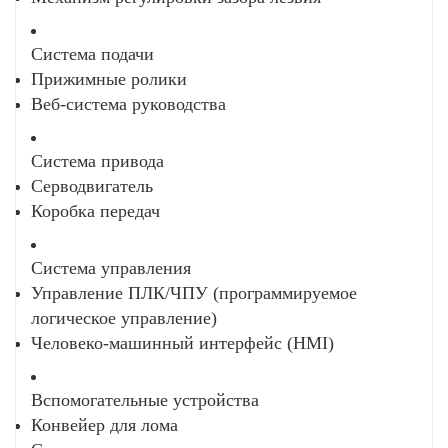
Настройка размера: поддерживает резку листов
Система подачи
очень широкой ширины до 6000 мм.
Прижимные ролики
Адаптируемость к материалам: обрабатывает
Веб-система руководства
ультратонкую фольгу толщиной от 0,2 мм до
толстых пластин до 50 мм.
Функциональное расширение: дополнительные
Система привода
интеллектуальные модули, такие как лазерная
Серводвигатель
локация и автоматическая сортировка.
Коробка передач
Система управления
Управление ПЛК/ЧПУ (программируемое
логическое управление)
Человеко-машинный интерфейс (HMI)
Вспомогательные устройства
Конвейер для лома