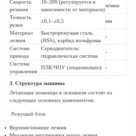
карбида вольфрама продлевают срок службы в
Скорость
10–200 (регулируется в
м/мин
3-5 раз.
резания
зависимости от материала)
Степень защиты: ключевые компоненты со
Точность
±0,1–±0,5
мм
степенью защиты IP65 для суровых
резки
промышленных условий.
Материал
Быстрорежущая сталь
-
лезвия
(HSS), карбид вольфрама
Энергосберегающие и экологически чистые
Система
Серводвигатель/
-
функции
привода
гидравлическая система
Система
Эффективный привод: энергосберегающая
ПЛК/ЧПУ (опционально)
-
управления
сервосистема снижает энергопотребление на 40
%.
3. Структура машины
Шумоподавление: рабочий шум <75 дБ, что
Летающие ножницы в основном состоят из
превышает отраслевые стандарты.
следующих основных компонентов:
Переработка лома: интегрированная
автоматическая система сбора лома с
Режущий блок
коэффициентом восстановления >95%.
Верхние/нижние лезвия
Решения, поддающиеся настройке
Механизм регулировки зазора лезвия