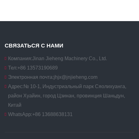
СВЯЗАТЬСЯ С НАМИ
Компания:
Jinan Jieheng Machinery Co., Ltd.
Тел:
+86 13573190689
Электронная почта:
jhjx@jnjieheng.com
Адрес:
№ 10-1, Индустриальный парк Сяолихуанга,
район Хуайин, город Цзинан, провинция Шаньдун,
Китай
WhatsApp:
+86 13688638131