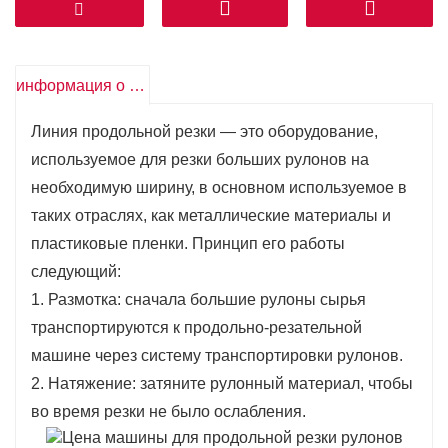
линии продольной резки можно эффективно
контролировать качество продукции, чтобы
гарантировать ее соответствие стандартным
информация о продукте
требованиям. Защита окружающей среды и
энергосбережение: производственная линия
Линия продольной резки — это оборудование,
продольной резки использует современное
используемое для резки больших рулонов на
оборудование и технологии, которые позволяют
необходимую ширину, в основном используемое в
сократить количество отходов и
таких отраслях, как металлические материалы и
энергопотребления, а также отвечают требованиям
пластиковые пленки. Принцип его работы
по защите окружающей среды.
следующий:
1. Размотка: сначала большие рулоны сырья
транспортируются к продольно-резательной
машине через систему транспортировки рулонов.
2. Натяжение: затяните рулонный материал, чтобы
во время резки не было ослабления.