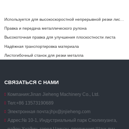
Используется для высокоскоростной непрерывной резки листового или полосового материала.
Правка и передача металлического рулона
Высокоточная правка для улучшения плоскостности листа
Надёжная транспортировка материала
Листогибочный станок для резки металла
СВЯЗАТЬСЯ С НАМИ
Компания:
Jinan Jieheng Machinery Co., Ltd.
Тел:
+86 13573190689
Электронная почта:
jhjx@jnjieheng.com
Адрес:
№ 10-1, Индустриальный парк Сяолихуанга,
район Хуайин, город Цзинан, провинция Шаньдун,