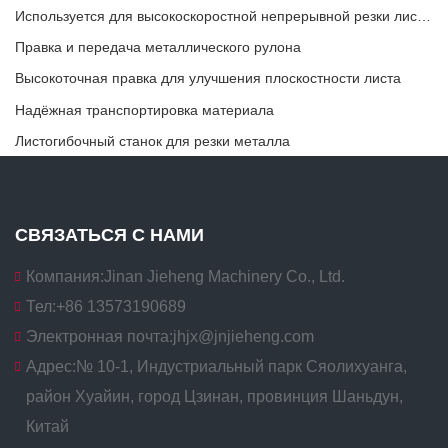
Используется для высокоскоростной непрерывной резки листового или полосового материала.
Правка и передача металлического рулона
Высокоточная правка для улучшения плоскостности листа
Надёжная транспортировка материала
Листогибочный станок для резки металла
СВЯЗАТЬСЯ С НАМИ
Компания:
Jinan Jieheng Machinery Co., Ltd.
Тел:
+86 13573190689
Электронная почта:
jhjx@jnjieheng.com
Адрес:
№ 10-1, Индустриальный парк Сяолихуанга,
район Хуайин, город Цзинан, провинция Шаньдун,
Китай